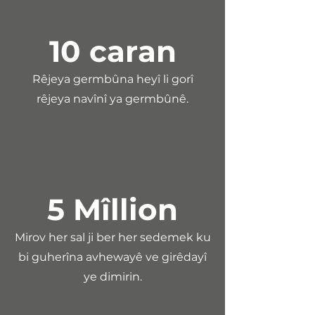
10 caran
Rêjeya germbûna heyî li gorî
rêjeya navînî ya germbûnê.
5 M
î
llion
Mirov her sal ji ber her sedemek ku
bi guherîna avhewayê ve girêdayî
ye dimirin.