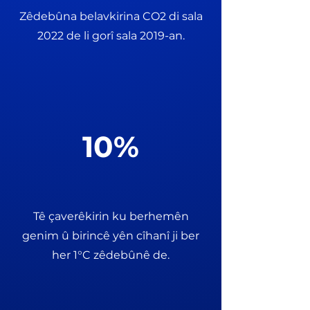
Zêdebûna belavkirina CO2 di sala
2022 de li gorî sala 2019-an.
10%
Tê çaverêkirin ku berhemên
genim û birincê yên cîhanî ji ber
her 1°C zêdebûnê de.