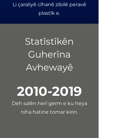
Li çaraliyê cîhanê zibilê peravê
plastîk e.
Statîstîkên
Guherîna
Avhewayê
2010-2019
Deh salên herî germ e ku heya
niha hatine tomar kirin.