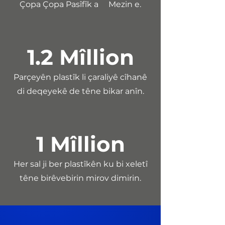
Çopa Çopa Pasîfîk a Mezin e.
1.2 M
î
llion
Parçeyên plastîk li çaraliyê cîhanê
di deqeyekê de têne bikar anîn.
1 M
î
llion
Her sal ji ber plastîkên ku bi xeletî
têne birêvebirin mirov dimirin.