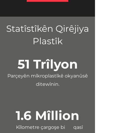
Statîstîkên Qirêjiya
Plastîk
51 Trîlyon
Parçeyên mîkroplastîkê okyanûsê
ditewînin.
1.6 M
î
llion
Kîlometre çargoşe bi qasî