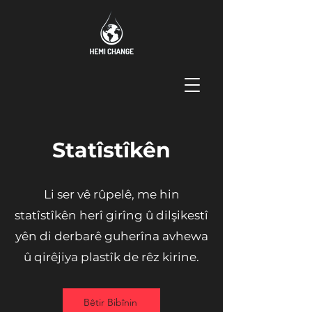
Statîstîkên
Li ser vê rûpelê, me hin
statîstîkên herî girîng û dilşikestî
yên di derbarê guherîna avhewa
û qirêjiya plastîk de rêz kirine.
Bêtir Bibînin