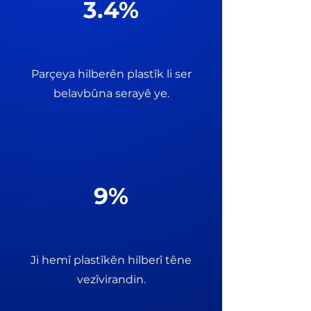
3.4%
Parçeya hilberên plastîk li ser
belavbûna serayê ye.
9%
Ji hemî plastîkên hilberî têne
vezîvirandin.