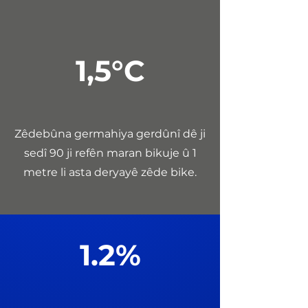
1,5°C
Zêdebûna germahiya gerdûnî dê ji
sedî 90 ji refên maran bikuje û 1
metre li asta deryayê zêde bike.
1.2%